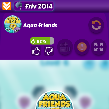
Friv 2014
Aqua Friends
82%