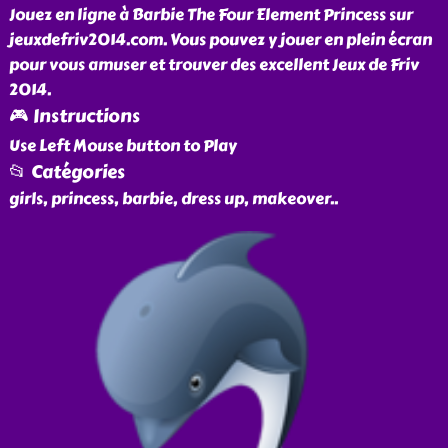
Jouez en ligne à Barbie The Four Element Princess sur
jeuxdefriv2014.com. Vous pouvez y jouer en plein écran
pour vous amuser et trouver des excellent Jeux de Friv
2014.
🎮 Instructions
Use Left Mouse button to Play
📂 Catégories
girls, princess, barbie, dress up, makeover
..