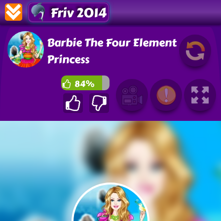
Friv 2014
Barbie The Four Element
Princess
84%