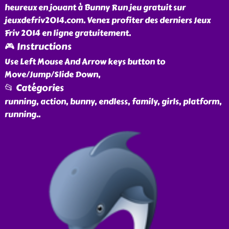
heureux en jouant à Bunny Run jeu gratuit sur
jeuxdefriv2014.com. Venez profiter des derniers Jeux
Friv 2014 en ligne gratuitement.
🎮 Instructions
Use Left Mouse And Arrow keys button to
Move/Jump/Slide Down,
📂 Catégories
running, action, bunny, endless, family, girls, platform,
running
..