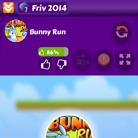
Friv 2014
Bunny Run
86%