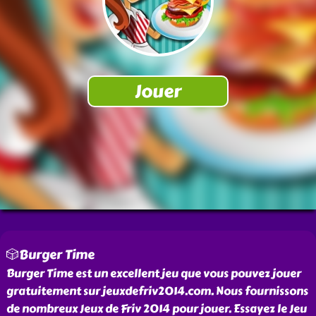
🎲Burger Time
Burger Time est un excellent jeu que vous pouvez jouer
gratuitement sur jeuxdefriv2014.com. Nous fournissons
de nombreux Jeux de Friv 2014 pour jouer. Essayez le Jeu