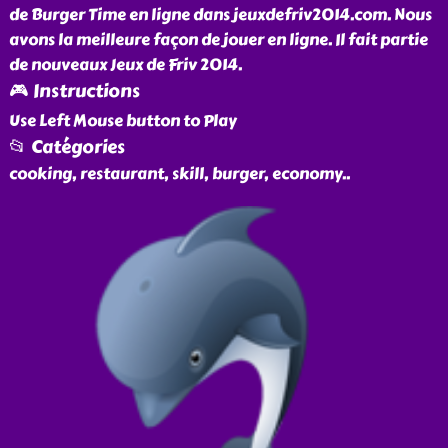
de Burger Time en ligne dans jeuxdefriv2014.com. Nous
avons la meilleure façon de jouer en ligne. Il fait partie
de nouveaux Jeux de Friv 2014.
🎮 Instructions
Use Left Mouse button to Play
📂 Catégories
cooking, restaurant, skill, burger, economy
..