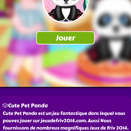
🎲Cute Pet Panda
Cute Pet Panda est un jeu fantastique dans lequel vous
pouvez jouer sur jeuxdefriv2014.com. Aussi Nous
fournissons de nombreux magnifiques Jeux de Friv 2014.