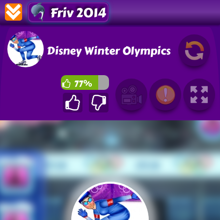
Friv 2014
Disney Winter Olympics
77%