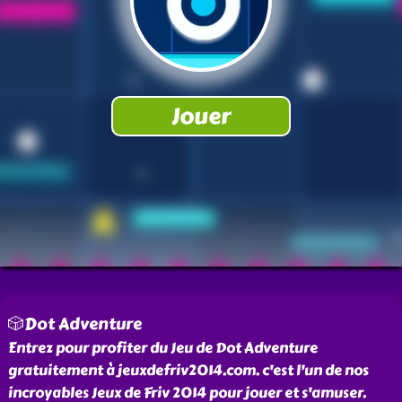
🎲Dot Adventure
Entrez pour profiter du Jeu de Dot Adventure
gratuitement à jeuxdefriv2014.com. c'est l'un de nos
incroyables Jeux de Friv 2014 pour jouer et s'amuser.