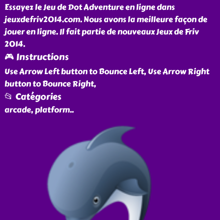
Essayez le Jeu de Dot Adventure en ligne dans
jeuxdefriv2014.com. Nous avons la meilleure façon de
jouer en ligne. Il fait partie de nouveaux Jeux de Friv
2014.
🎮 Instructions
Use Arrow Left button to Bounce Left, Use Arrow Right
button to Bounce Right,
📂 Catégories
arcade, platform
..