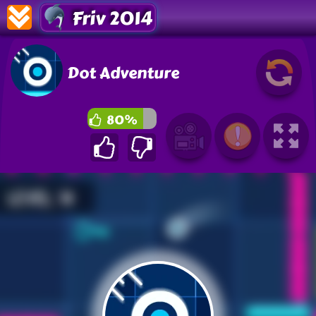
Friv 2014
Dot Adventure
80%