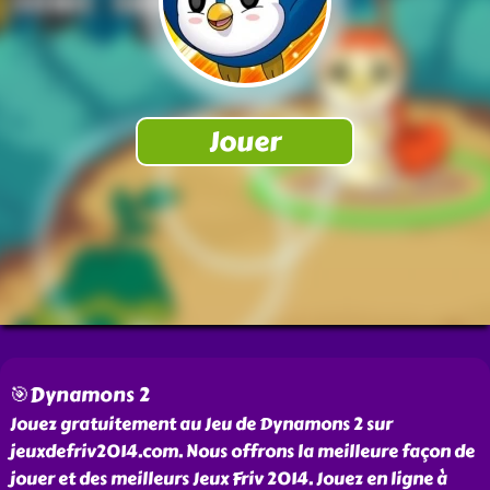
🎯Dynamons 2
Jouez gratuitement au Jeu de Dynamons 2 sur
jeuxdefriv2014.com. Nous offrons la meilleure façon de
jouer et des meilleurs Jeux Friv 2014. Jouez en ligne à