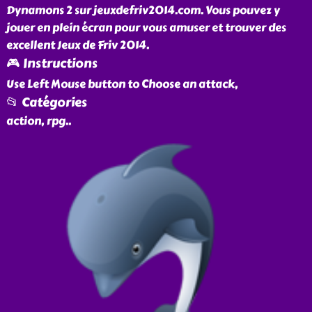
Dynamons 2 sur jeuxdefriv2014.com. Vous pouvez y
jouer en plein écran pour vous amuser et trouver des
excellent Jeux de Friv 2014.
🎮 Instructions
Use Left Mouse button to Choose an attack,
📂 Catégories
action, rpg
..