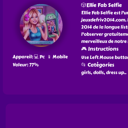
🎲Ellie Fab Selfie
Ellie Fab Selfie est l'
jeuxdefriv2014.com. L'
2014 de la longue liste
l'observer gratuiteme
merveilleux de notre l
🎮 Instructions
Appareil: 💻 Pc 📱 Mobile
Use Left Mouse butto
📂 Catégories
Valeur: 77%
girls, dolls, dress up
..