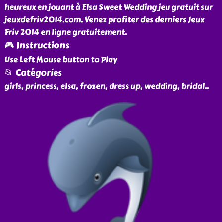
heureux en jouant à Elsa Sweet Wedding jeu gratuit sur
jeuxdefriv2014.com. Venez profiter des derniers Jeux
Friv 2014 en ligne gratuitement.
🎮 Instructions
Use Left Mouse button to Play
📂 Catégories
girls, princess, elsa, frozen, dress up, wedding, bridal
..