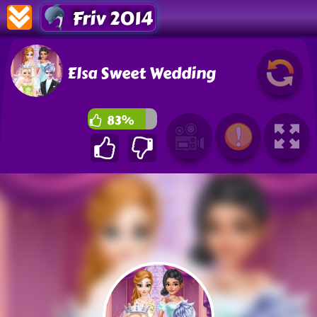
Friv 2014
Elsa Sweet Wedding
83%