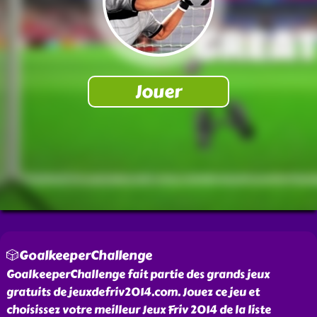
🎲GoalkeeperChallenge
GoalkeeperChallenge fait partie des grands jeux
gratuits de jeuxdefriv2014.com. Jouez ce jeu et
choisissez votre meilleur Jeux Friv 2014 de la liste