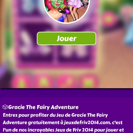
🎲Gracie The Fairy Adventure
Entrez pour profiter du Jeu de Gracie The Fairy
Adventure gratuitement à jeuxdefriv2014.com. c'est
l'un de nos incroyables Jeux de Friv 2014 pour jouer et