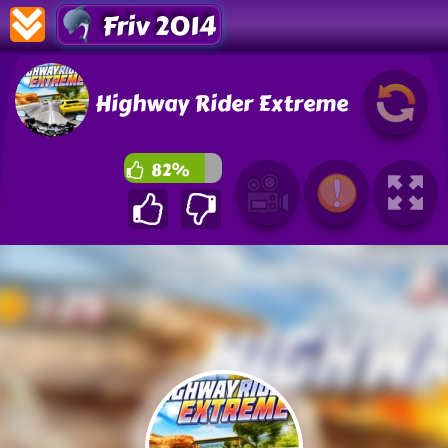
Friv 2014
Highway Rider Extreme
82%