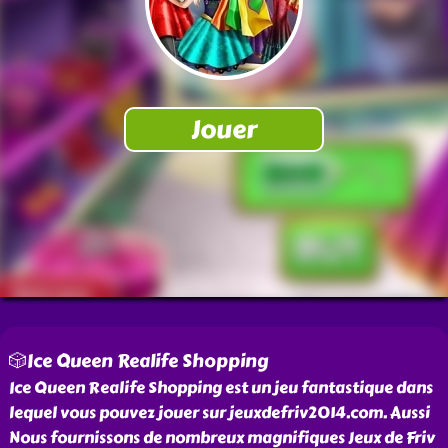
🎲Ice Queen Realife Shopping
Ice Queen Realife Shopping est un jeu fantastique dans
lequel vous pouvez jouer sur jeuxdefriv2014.com. Aussi
Nous fournissons de nombreux magnifiques Jeux de Friv