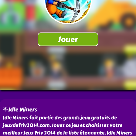
🎯Idle Miners
Idle Miners fait partie des grands jeux gratuits de
jeuxdefriv2014.com. Jouez ce jeu et choisissez votre
meilleur Jeux Friv 2014 de la liste étonnante. Idle Miners