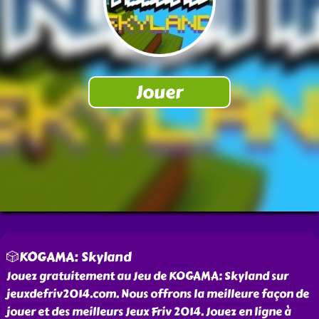
🎲KOGAMA: Skyland
Jouez gratuitement au Jeu de KOGAMA: Skyland sur
jeuxdefriv2014.com. Nous offrons la meilleure façon de
jouer et des meilleurs Jeux Friv 2014. Jouez en ligne à