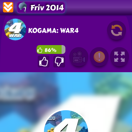
Friv 2014
KOGAMA: WAR4
86%