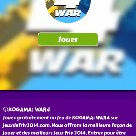
🎲KOGAMA: WAR4
Jouez gratuitement au Jeu de KOGAMA: WAR4 sur
jeuxdefriv2014.com. Nous offrons la meilleure façon de
jouer et des meilleurs Jeux Friv 2014. Entrez pour être