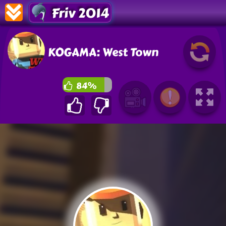
Friv 2014
KOGAMA: West Town
84%