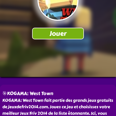
🎯KOGAMA: West Town
KOGAMA: West Town fait partie des grands jeux gratuits
de jeuxdefriv2014.com. Jouez ce jeu et choisissez votre
meilleur Jeux Friv 2014 de la liste étonnante. Ici, vous