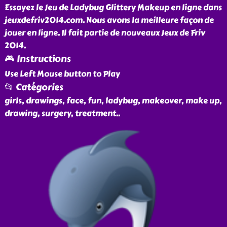
Essayez le Jeu de Ladybug Glittery Makeup en ligne dans
jeuxdefriv2014.com. Nous avons la meilleure façon de
jouer en ligne. Il fait partie de nouveaux Jeux de Friv
2014.
🎮 Instructions
Use Left Mouse button to Play
📂 Catégories
girls, drawings, face, fun, ladybug, makeover, make up,
drawing, surgery, treatment
..