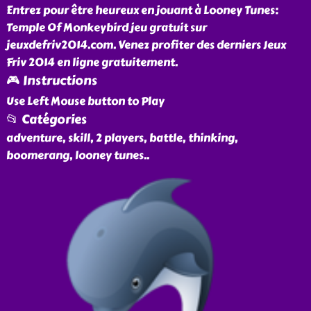
Entrez pour être heureux en jouant à Looney Tunes:
Temple Of Monkeybird jeu gratuit sur
jeuxdefriv2014.com. Venez profiter des derniers Jeux
Friv 2014 en ligne gratuitement.
🎮 Instructions
Use Left Mouse button to Play
📂 Catégories
adventure, skill, 2 players, battle, thinking,
boomerang, looney tunes
..