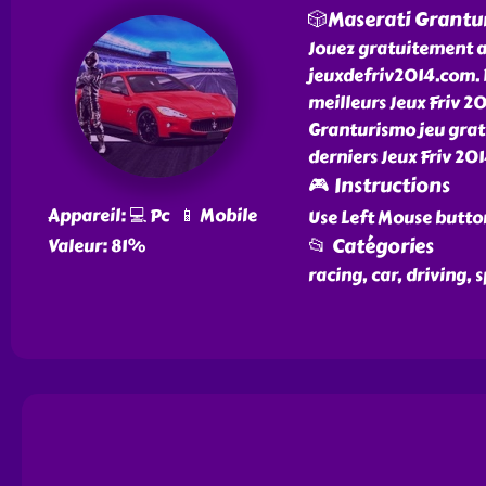
🎲Maserati Grantu
Jouez gratuitement a
jeuxdefriv2014.com. N
meilleurs Jeux Friv 2
Granturismo jeu gratu
derniers Jeux Friv 20
🎮 Instructions
Appareil: 💻 Pc 📱 Mobile
Use Left Mouse butto
📂 Catégories
Valeur: 81%
racing, car, driving, 