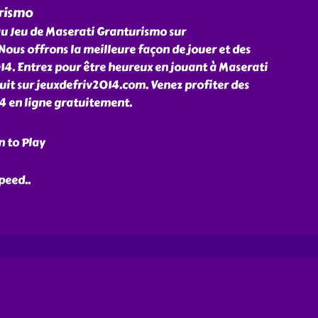
rismo
u Jeu de Maserati Granturismo sur
ous offrons la meilleure façon de jouer et des
014. Entrez pour être heureux en jouant à Maserati
it sur jeuxdefriv2014.com. Venez profiter des
14 en ligne gratuitement.
n to Play
speed
..