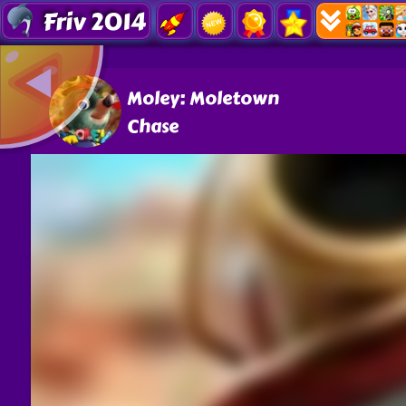
Friv 2014
Moley: Moletown
Chase