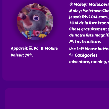
🎯Moley: Moletow
Moley: Moletown Chase
jeuxdefriv2014.com. Jo
2014 de la liste éton
Chase gratuitement d
de notre liste magnif
🎮 Instructions
Appareil: 💻 Pc 📱 Mobile
Use Left Mouse butto
📂 Catégories
Valeur: 79%
adventure, running,