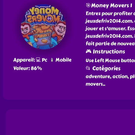
🎯Money Movers 1
Entrez pour profiter
jeuxdefriv2014.com. c
jouer et s'amuser. Es
jeuxdefriv2014.com. N
fait partie de nouvea
🎮 Instructions
Appareil: 💻 Pc 📱 Mobile
Use Left Mouse butto
📂 Catégories
Valeur: 86%
adventure, action, p
movers
..