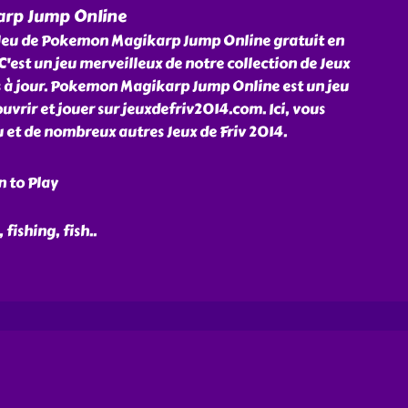
rp Jump Online
 Jeu de Pokemon Magikarp Jump Online gratuit en
'est un jeu merveilleux de notre collection de Jeux
s à jour. Pokemon Magikarp Jump Online est un jeu
vrir et jouer sur jeuxdefriv2014.com. Ici, vous
u et de nombreux autres Jeux de Friv 2014.
n to Play
fishing, fish
..