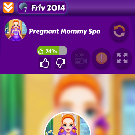
Friv 2014
Pregnant Mommy Spa
74%