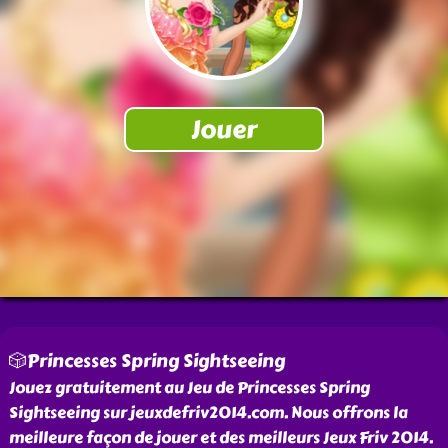
🎲Princesses Spring Sightseeing
Jouez gratuitement au Jeu de Princesses Spring
Sightseeing sur jeuxdefriv2014.com. Nous offrons la
meilleure façon de jouer et des meilleurs Jeux Friv 2014.