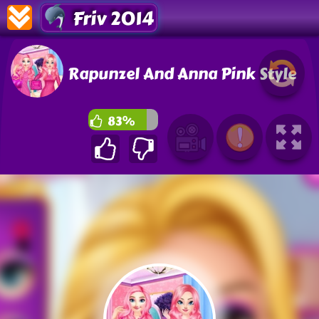
Friv 2014
Rapunzel And Anna Pink Style
83%