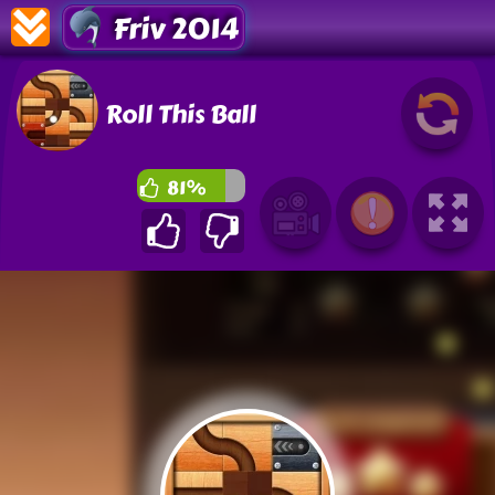
Friv 2014
Roll This Ball
81%