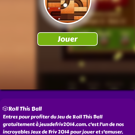
🎲Roll This Ball
Entrez pour profiter du Jeu de Roll This Ball
gratuitement à jeuxdefriv2014.com. c'est l'un de nos
incroyables Jeux de Friv 2014 pour jouer et s'amuser.