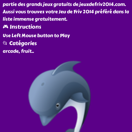
partie des grands jeux gratuits de jeuxdefriv2014.com.
Aussi vous trouvez votre Jeu de Friv 2014 préféré dans la
liste immense gratuitement.
🎮 Instructions
Use Left Mouse button to Play
📂 Catégories
arcade, fruit
..