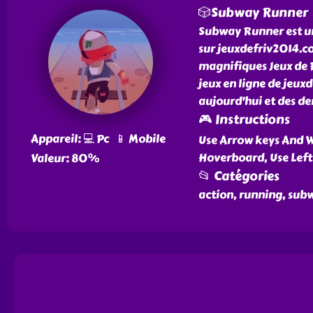
🎲Subway Runner
Subway Runner est un
sur jeuxdefriv2014.c
magnifiques Jeux de F
jeux en ligne de jeux
aujourd'hui et des der
🎮 Instructions
Appareil: 💻 Pc 📱 Mobile
Use Arrow keys And W
Hoverboard, Use Left
Valeur: 80%
📂 Catégories
action, running, sub