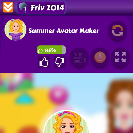
Friv 2014
Summer Avatar Maker
85%