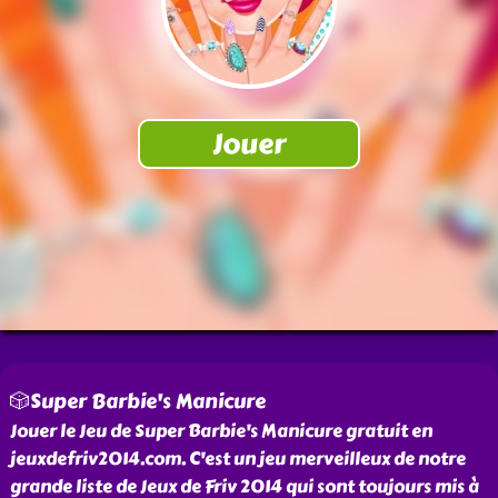
🎲Super Barbie's Manicure
Jouer le Jeu de Super Barbie's Manicure gratuit en
jeuxdefriv2014.com. C'est un jeu merveilleux de notre
grande liste de Jeux de Friv 2014 qui sont toujours mis à