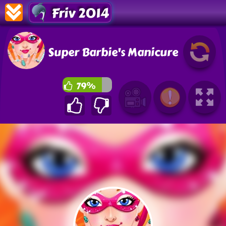
Friv 2014
Super Barbie's Manicure
79%