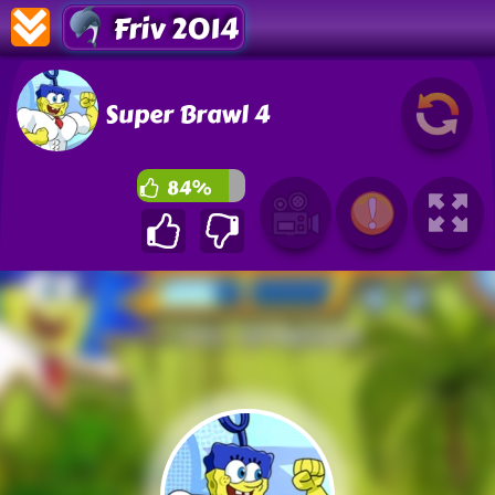
Friv 2014
Super Brawl 4
84%