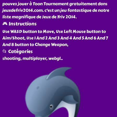
pouvez jouer à Toon Tournament gratuitement dans
jeuxdefriv2014.com. c'est un jeu fantastique de notre
liste magnifique de Jeux de Friv 2014.
🎮 Instructions
Use WASD button to Move, Use Left Mouse button to
Aim/Shoot, Use 1 And 2 And 3 And 4 And 5 And 6 And 7
And 8 button to Change Weapon,
📂 Catégories
shooting, multiplayer, webgl
..