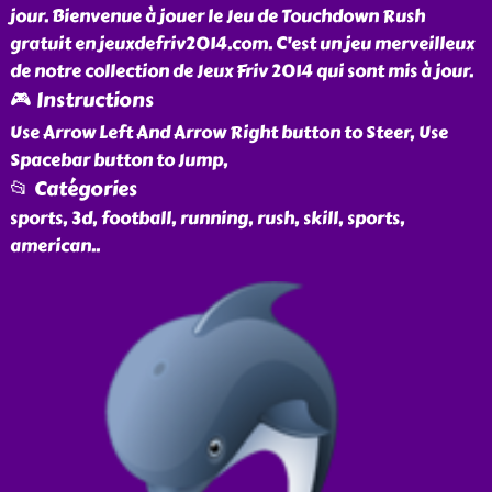
jour. Bienvenue à jouer le Jeu de Touchdown Rush
gratuit en jeuxdefriv2014.com. C'est un jeu merveilleux
de notre collection de Jeux Friv 2014 qui sont mis à jour.
🎮 Instructions
Use Arrow Left And Arrow Right button to Steer, Use
Spacebar button to Jump,
📂 Catégories
sports, 3d, football, running, rush, skill, sports,
american
..