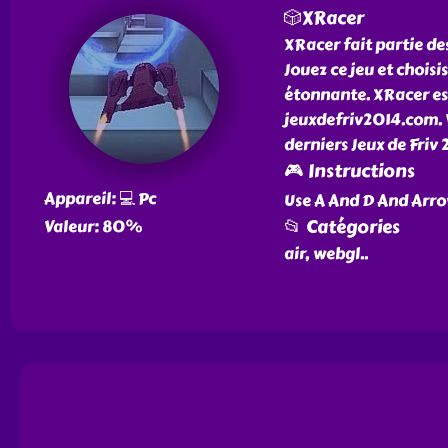
🎲XRacer
XRacer fait partie de
Jouez ce jeu et choisis
étonnante. XRacer est
jeuxdefriv2014.com. V
derniers Jeux de Friv 
🎮 Instructions
Appareil: 💻 Pc
Use A And D And Arro
📂 Catégories
Valeur: 80%
air, webgl
..