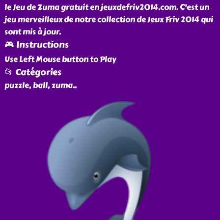
le Jeu de Zuma gratuit en jeuxdefriv2014.com. C'est un
jeu merveilleux de notre collection de Jeux Friv 2014 qui
sont mis à jour.
🎮 Instructions
Use Left Mouse button to Play
📂 Catégories
puzzle, ball, zuma
..